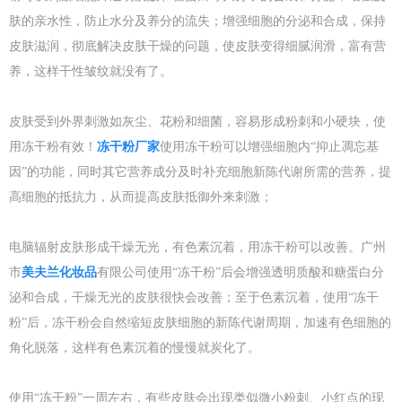
肤的亲水性，防止水分及养分的流失；增强细胞的分泌和合成，保持
皮肤滋润，彻底解决皮肤干燥的问题，使皮肤变得细腻润滑，富有营
养，这样干性皱纹就没有了。
皮肤受到外界刺激如灰尘、花粉和细菌，容易形成粉刺和小硬块，使
用冻干粉有效！
冻干粉厂家
使用冻干粉可以增强细胞内“抑止凋忘基
因”的功能，同时其它营养成分及时补充细胞新陈代谢所需的营养，提
高细胞的抵抗力，从而提高皮肤抵御外来刺激；
电脑辐射皮肤形成干燥无光，有色素沉着，用冻干粉可以改善。广州
市
美夫兰化妆品
有限公司使用“冻干粉”后会增强透明质酸和糖蛋白分
泌和合成，干燥无光的皮肤很快会改善；至于色素沉着，使用“冻干
粉”后，冻干粉会自然缩短皮肤细胞的新陈代谢周期，加速有色细胞的
角化脱落，这样有色素沉着的慢慢就炭化了。
使用“冻干粉”一周左右，有些皮肤会出现类似微小粉刺、小红点的现