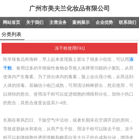
广州市美夫兰化妆品有限公司
网站首页
关于我们
主营业务
案例展示
企业优势
联系我们
分类列表
冻干粉使用FAQ
吃辛辣食品和海鲜，早上起来发现脸上冒出了很多小痘痘，可以用
冻
干粉
。食用过多的辛辣燥性食物会导致人体脾胃功能的小絮乱，从而
使体内产生毒素。为了排出体内的毒素，脸上会出现小疱，从而达到
人体的排毒。若确信小疱已成熟，可用清洁棉棒挤出，然后使用，可
以很快的愈合。使用冻干粉可以促进细胞的增殖和分化，加快小伤口
的愈合，其愈合速度会提高3~4倍。
长期在寒风烈日、干燥空气中活动，或者长期呆在空调开启的房间，
导致皮肤缺水和老化，从而产生干纹。用冻干粉可以除去干纹。冻干
粉可以刺激细胞外透明质酸和糖蛋白等大分子的合成和分泌，增强皮